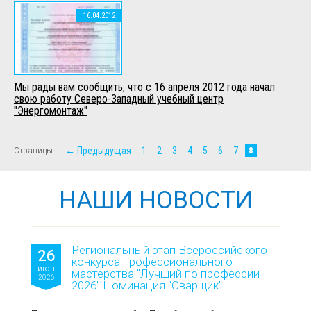
16.04.2012
Мы рады вам сообщить, что с 16 апреля 2012 года начал
свою работу Северо-Западный учебный центр
"Энергомонтаж"
Страницы:
← Предыдущая
1
2
3
4
5
6
7
8
НАШИ НОВОСТИ
Региональный этап Всероссийского
26
конкурса профессионального
июн
мастерства "Лучший по профессии
2026
2026" Номинация "Сварщик"