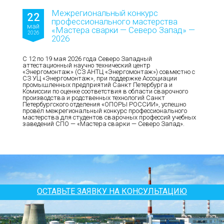
Межрегиональный конкурс
22
профессионального мастерства
май
«Мастера сварки — Северо Запад» —
2026
2026
С 12 по 19 мая 2026 года Северо Западный
аттестационный научно технический центр
«Энергомонтаж» (СЗ АНТЦ «Энергомонтаж») совместно с
СЗ УЦ «Энергомонтаж», при поддержке Ассоциации
промышленных предприятий Санкт Петербурга и
Комиссии по оценке соответствия в области сварочного
производства и родственных технологий Санкт
Петербургского отделения «ОПОРЫ РОССИИ», успешно
провёл межрегиональный конкурс профессионального
мастерства для студентов сварочных профессий учебных
заведений СПО — «Мастера сварки — Северо Запад».
ОСТАВЬТЕ ЗАЯВКУ НА КОНСУЛЬТАЦИЮ