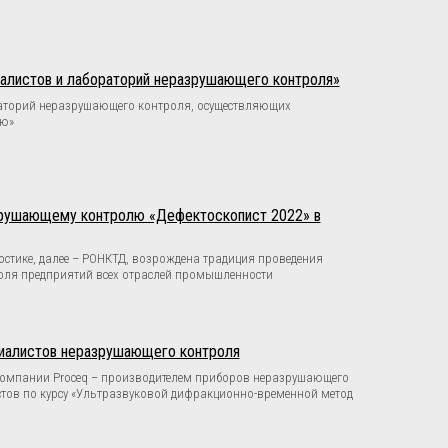
иалистов и лабораторий неразрушающего контроля»
раторий неразрушающего контроля, осуществляющих
ью»
азрушающему контролю «Дефектоскопист 2022» в
стике, далее – РОНКТД, возрождена традиция проведения
оля предприятий всех отраслей промышленности
циалистов неразрушающего контроля
 компании Proceq – производителем приборов неразрушающего
стов по курсу «Ультразвуковой дифракционно-временной метод