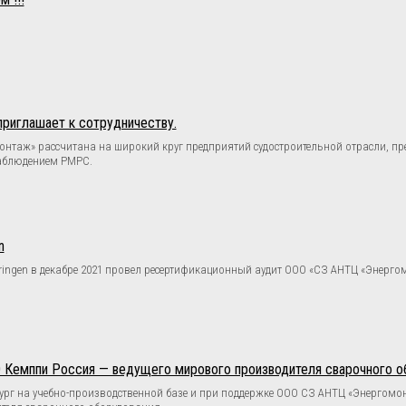
риглашает к сотрудничеству.
онтаж» рассчитана на широкий круг предприятий судостроительной отрасли, п
наблюдением РМРС.
n
ingen в декабре 2021 провел ресертификационный аудит ООО «СЗ АНТЦ «Энергомо
О Кемппи Россия — ведущего мирового производителя сварочного о
ербург на учебно-производственной базе и при поддержке ООО СЗ АНТЦ «Энергом