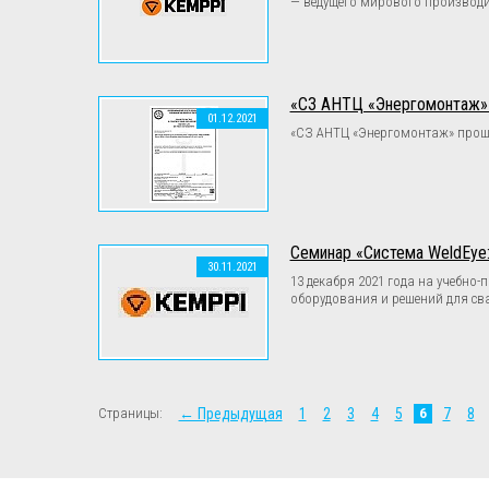
— ведущего мирового производи
«СЗ АНТЦ «Энергомонтаж» п
01.12.2021
«СЗ АНТЦ «Энергомонтаж» прошло
Семинар «Система WeldEye
30.11.2021
13 декабря 2021 года на учебн
оборудования и решений для св
Страницы:
← Предыдущая
1
2
3
4
5
6
7
8