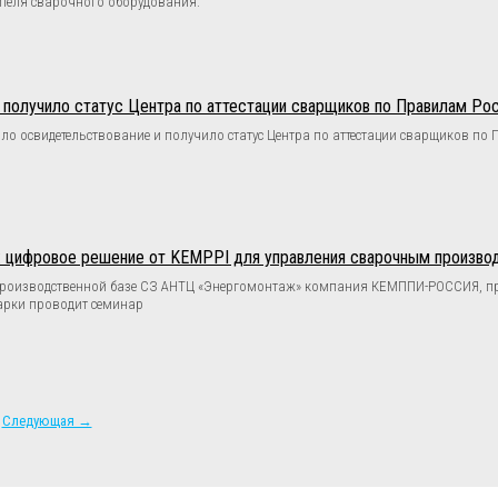
теля сварочного оборудования.
олучило статус Центра по аттестации сварщиков по Правилам Рос
 освидетельствование и получило статус Центра по аттестации сварщиков по П
: цифровое решение от KEMPPI для управления сварочным произво
о-производственной базе СЗ АНТЦ «Энергомонтаж» компания КЕМППИ-РОССИЯ, п
арки проводит семинар
Следующая →