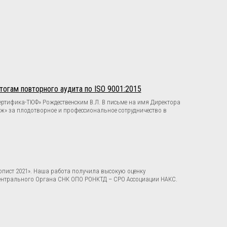
гам повторного аудита по ISO 9001:2015
ртифика-ТЮФ» Рождественским В.Л. В письме на имя Директора
ж» за плодотворное и профессиональное сотрудничество в
опист 2021». Наша работа получила высокую оценку
Центрального Органа СНК ОПО РОНКТД – СРО Ассоциации НАКС.