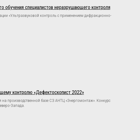
го обучения специалистов неразрушающего контроля
ации «Ультразвуковой контроль с применением дифракционно-
ющему контролю «Дефектоскопист 2022»
ля на производственной базе СЗ АНТЦ «Энергомонтаж». Конкурс
еверо-Запада.