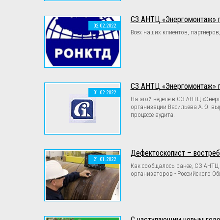
СЗ АНТЦ «Энергомонтаж» п
02.02.2022
Всех наших клиентов, партнеров
СЗ АНТЦ «Энергомонтаж» п
01.02.2022
На этой неделе в СЗ АНТЦ «Эне
организации Васильева А.Ю. вы
процессе аудита.
Дефектоскопист – востреб
21.01.2022
Как сообщалось ранее, СЗ АНТЦ 
организаторов - Российского О
С наступающим новым годом