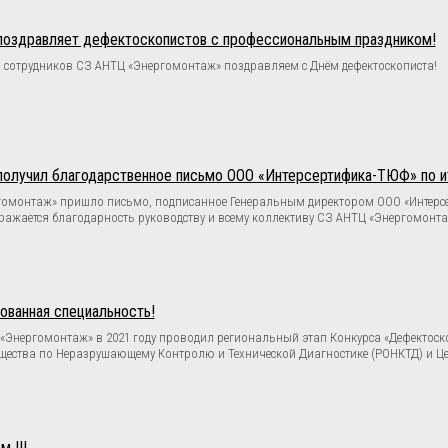
оздравляет дефектоскопистов с профессиональным праздником!
, сотрудников СЗ АНТЦ «Энергомонтаж» поздравляем с Днём дефектоскописта!
олучил благодарственное письмо ООО «Интерсертифика-ТЮФ» по ито
ргомонтаж» пришло письмо, подписанное Генеральным директором ООО «Интерсе
ражается благодарность руководству и всему коллективу СЗ АНТЦ «Энергомонта
ованная специальность!
«Энергомонтаж» в 2021 году проводил региональный этап Конкурса «Дефектоск
бщества по Неразрушающему Контролю и Технической Диагностике (РОНКТД) и 
 !!!