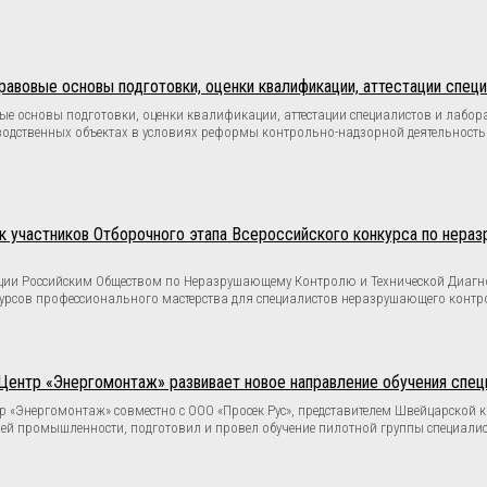
авовые основы подготовки, оценки квалификации, аттестации спец
ые основы подготовки, оценки квалификации, аттестации специалистов и лабо
водственных объектах в условиях реформы контрольно-надзорной деятельност
к участников Отборочного этапа Всероссийского конкурса по нер
рации Российским Обществом по Неразрушающему Контролю и Технической Диагно
урсов профессионального мастерства для специалистов неразрушающего контр
Центр «Энергомонтаж» развивает новое направление обучения спе
р «Энергомонтаж» совместно с ООО «Просек Рус», представителем Швейцарской
ей промышленности, подготовил и провел обучение пилотной группы специали