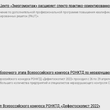
Центр «Энергомонтаж» расширяет спектр практико-ориентированно
бучение по дополнительной профессиональной программе повышения квалифик
зированных решеток (PAUT)».
борочного этапа Всероссийского конкурса РОНКТД по неразруша
ероссийского конкурса РОНКТД «Дефектоскопист 2022» проходил с 26 по 29 апре
большего количества предприятий и специалистов неразрушающего контроля С
ап Всероссийского конкурса РОНКТД «Дефектоскопист 2022»