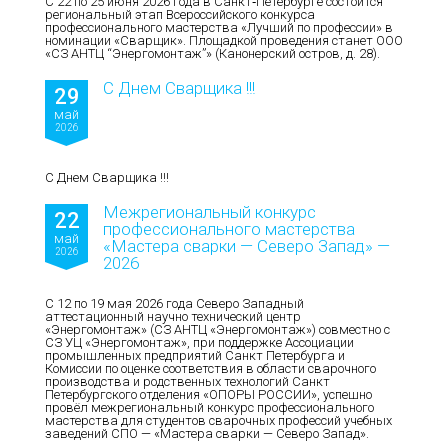
С 22 по 25 июня 2026 года в Санкт‑Петербурге состоится
региональный этап Всероссийского конкурса
профессионального мастерства «Лучший по профессии» в
номинации «Сварщик». Площадкой проведения станет ООО
«СЗ АНТЦ “Энергомонтаж”» (Канонерский остров, д. 28).
С Днем Сварщика !!!
29
май
2026
С Днем Сварщика !!!
Межрегиональный конкурс
22
профессионального мастерства
май
«Мастера сварки — Северо Запад» —
2026
2026
С 12 по 19 мая 2026 года Северо Западный
аттестационный научно технический центр
«Энергомонтаж» (СЗ АНТЦ «Энергомонтаж») совместно с
СЗ УЦ «Энергомонтаж», при поддержке Ассоциации
промышленных предприятий Санкт Петербурга и
Комиссии по оценке соответствия в области сварочного
производства и родственных технологий Санкт
Петербургского отделения «ОПОРЫ РОССИИ», успешно
провёл межрегиональный конкурс профессионального
мастерства для студентов сварочных профессий учебных
заведений СПО — «Мастера сварки — Северо Запад».