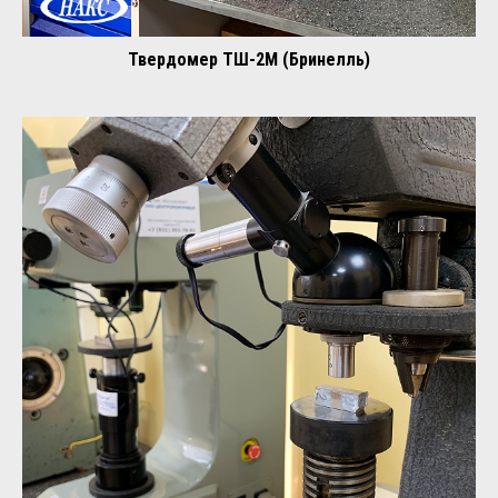
Твердомер ТШ-2М (Бринелль)