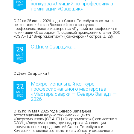
июн
конкурса «Лучший по профессии» в
2026
номинации «Сварщик»
С 22 по 25 июня 2026 года в Санкт‑Петербурге состоится
региональный этап Всероссийского конкурса
профессионального мастерства «Лучший по профессии» в
номинации «Сварщик». Площадкой проведения станет ООО
«СЗ АНТЦ “Энергомонтаж”» (Канонерский остров, д. 28).
С Днем Сварщика !!!
29
май
2026
С Днем Сварщика !!!
Межрегиональный конкурс
22
профессионального мастерства
май
«Мастера сварки — Северо Запад» —
2026
2026
С 12 по 19 мая 2026 года Северо Западный
аттестационный научно технический центр
«Энергомонтаж» (СЗ АНТЦ «Энергомонтаж») совместно с
СЗ УЦ «Энергомонтаж», при поддержке Ассоциации
промышленных предприятий Санкт Петербурга и
Комиссии по оценке соответствия в области сварочного