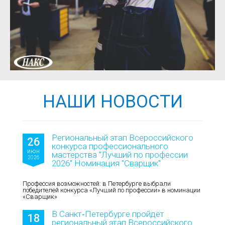
НАШИ НОВОСТИ
Региональный этап Всероссийского
26
конкурса профессионального
июн
мастерства "Лучший по профессии
2026
2026" Номинация "Сварщик"
Профессия возможностей: в Петербурге выбрали
победителей конкурса «Лучший по профессии» в номинации
«Сварщик»
В Санкт‑Петербурге пройдёт
18
региональный этап Всероссийского