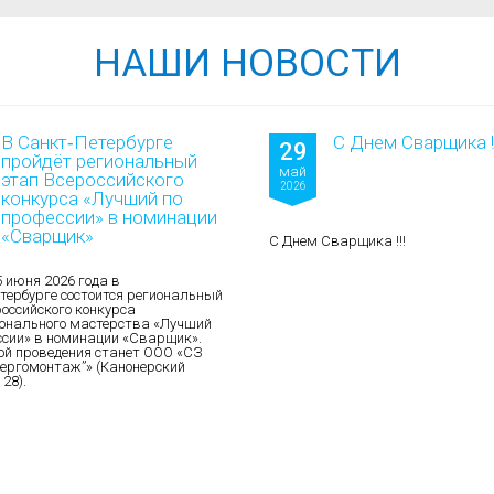
НАШИ НОВОСТИ
В Санкт‑Петербурге
С Днем Сварщика !!
29
пройдёт региональный
май
этап Всероссийского
2026
конкурса «Лучший по
профессии» в номинации
«Сварщик»
С Днем Сварщика !!!
5 июня 2026 года в
тербурге состоится региональный
российского конкурса
онального мастерства «Лучший
ссии» в номинации «Сварщик».
й проведения станет ООО «СЗ
ергомонтаж”» (Канонерский
 28).