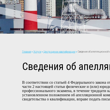
Услуги
Центр оценки квалификации
Сведения об апелляционной
Главная
Сведения об апелл
В соответствии со статьей 4 Федерального закона 
части 2 настоящей статьи физические и (или) юри
профессионального экзамена, в течение тридцати к
установленном положением об апелляционной комис
свидетельства о квалификации, вправе подать пис