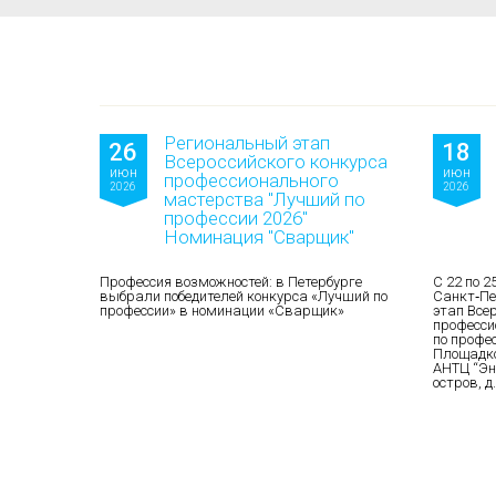
Региональный этап
26
18
Всероссийского конкурса
июн
июн
профессионального
2026
2026
мастерства "Лучший по
профессии 2026"
Номинация "Сварщик"
Профессия возможностей: в Петербурге
С 22 по 2
выбрали победителей конкурса «Лучший по
Санкт‑Пе
профессии» в номинации «Сварщик»
этап Все
професси
по профе
Площадко
АНТЦ “Эн
остров, д.