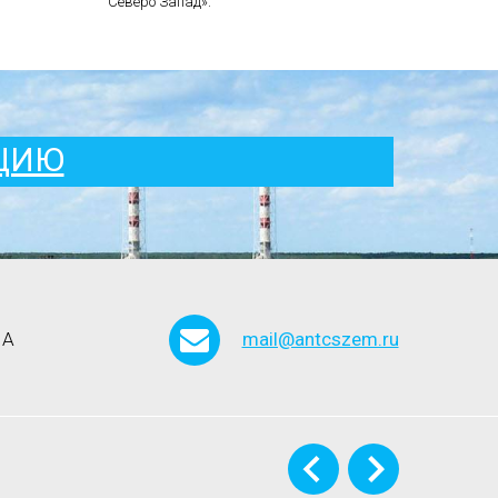
Северо Запад».
АЦИЮ
 А
mail@antcszem.ru