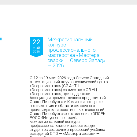
!
Межрегиональный
22
конкурс
май
профессионального
2026
мастерства «Мастера
сварки — Северо Запад»
— 2026
С 12 по 19 мая 2026 года Северо Западный
аттестационный научно технический центр
«Энергомонтаж» (СЗ АНТЦ
«Энергомонтаж») совместно с СЗ УЦ
«Энергомонтаж», при поддержке
Ассоциации промышленных предприятий
Санкт Петербурга и Комиссии по оценке
соответствия в области сварочного
производства и родственных технологий
Санкт Петербургского отделения «ОПОРЫ
РОССИИ», успешно провёл
межрегиональный конкурс
профессионального мастерства для
студентов сварочных профессий учебных
заведений СПО — «Мастера сварки —