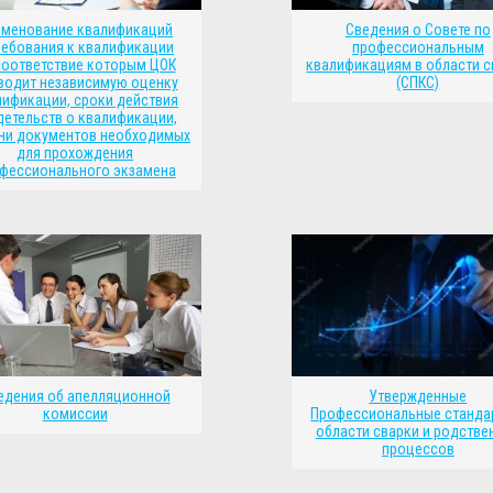
именование квалификаций
Сведения о Совете по
ребования к квалификации
профессиональным
соответствие которым ЦОК
квалификациям в области с
водит независимую оценку
(СПКС)
лификации, сроки действия
детельств о квалификации,
ни документов необходимых
для прохождения
фессионального экзамена
едения об апелляционной
Утвержденные
комиссии
Профессиональные станда
области сварки и родстве
процессов