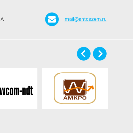
 А
mail@antcszem.ru