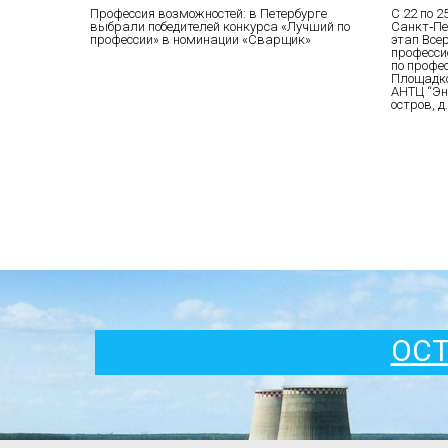
Профессия возможностей: в Петербурге
С 22 по 2
выбрали победителей конкурса «Лучший по
Санкт‑Пе
профессии» в номинации «Сварщик»
этап Все
професси
по профе
Площадко
АНТЦ “Эн
остров, д.
ОСТ