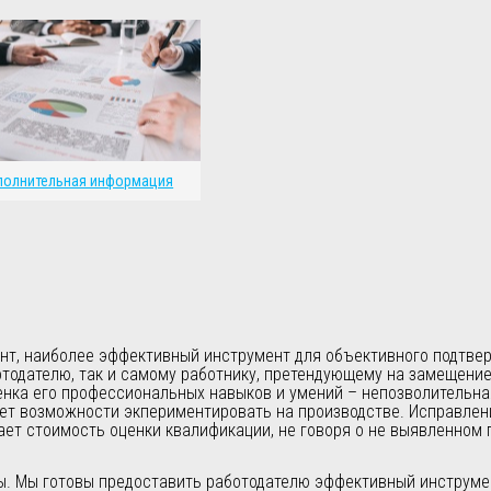
олнительная информация
ент, наиболее эффективный инструмент для объективного подтв
отодателю, так и самому работнику, претендующему на замещение
енка его профессиональных навыков и умений – непозволительна
нет возможности экпериментировать на производстве. Исправлен
ет стоимость оценки квалификации, не говоря о не выявленном 
. Мы готовы предоставить работодателю эффективный инструмен