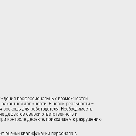
ерждения профессиональных возможностей
 вакантной должности. В новой реальности –
я роскошь для работодателя. Необходимость
ие дефектов сварки ответственного и
при контроле дефекте, приводящем к разрушению
т оценки квалификации персонала с