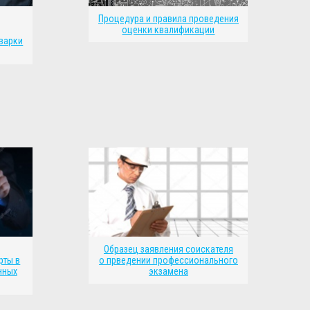
Процедура и правила проведения
оценки квалификации
варки
Образец заявления соискателя
рты в
о прведении профессионального
нных
экзамена