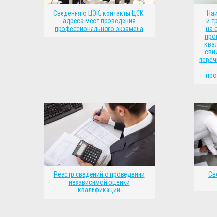
Сведения о ЦОК, контакты ЦОК,
На
адреса мест проведения
и т
профессионального экзамена
на 
про
ква
сви
переч
про
Реестр сведений о проведении
Св
независимой оценки
квалификации