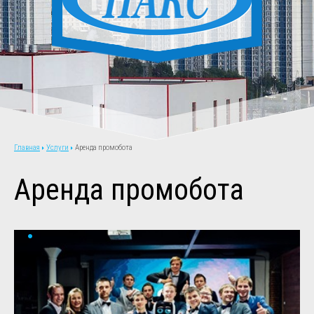
Услуги
Аренда промобота
Главная
Аренда промобота