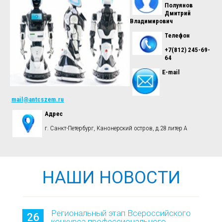
Полуянов
Дмитрий
Владимирович
Телефон
+7(812) 245-69-
64
E-mail
mail@antcszem.ru
Адрес
г. Санкт-Петербург, Канонерский остров, д.28 литер А
НАШИ НОВОСТИ
Региональный этап Всероссийского
26
конкурса профессионального