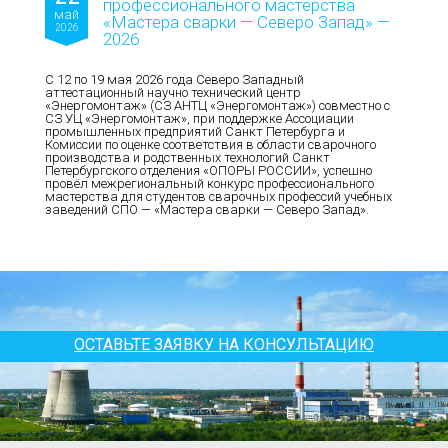
профессионального мастерства
май
«Мастера сварки — Северо Запад» —
2026
2026
С 12 по 19 мая 2026 года Северо Западный
аттестационный научно технический центр
«Энергомонтаж» (СЗ АНТЦ «Энергомонтаж») совместно с
СЗ УЦ «Энергомонтаж», при поддержке Ассоциации
промышленных предприятий Санкт Петербурга и
Комиссии по оценке соответствия в области сварочного
производства и родственных технологий Санкт
Петербургского отделения «ОПОРЫ РОССИИ», успешно
провёл межрегиональный конкурс профессионального
мастерства для студентов сварочных профессий учебных
заведений СПО — «Мастера сварки — Северо Запад».
ОСТАВЬТЕ ЗАЯВКУ НА КОНСУЛЬТАЦИЮ