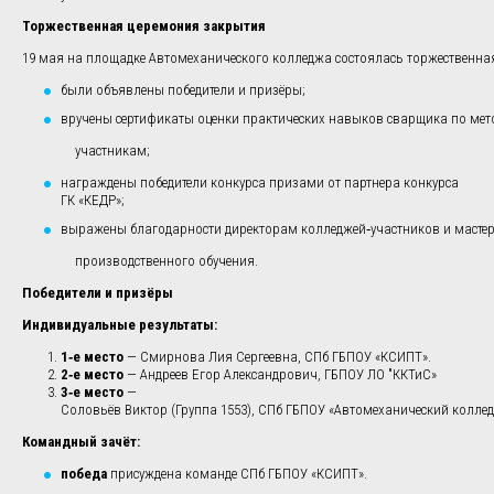
Торжественная церемония закрытия
19 мая на площадке Автомеханического колледжа состоялась торжественна
были объявлены победители и призёры;
вручены сертификаты оценки практических навыков сварщика по мет
участникам;
награждены победители конкурса призами от партнера конкурса
ГК «КЕДР»;
выражены благодарности директорам колледжей‑участников и маст
производственного обучения.
Победители и призёры
Индивидуальные результаты:
1‑е место
— Смирнова Лия Сергеевна, СПб ГБПОУ «КСИПТ».
2‑е место
— Андреев Егор Александрович, ГБПОУ ЛО "ККТиС»
3‑е место
—
Соловьёв Виктор (Группа 1553), СПб ГБПОУ «Автомеханический коллед
Командный зачёт:
победа
присуждена команде СПб ГБПОУ «КСИПТ».