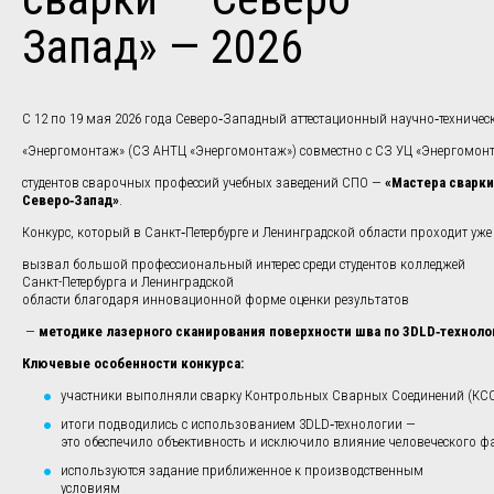
Запад» — 2026
С 12 по 19 мая 2026 года Северо‑Западный аттестационный научно‑техничес
«Энергомонтаж» (СЗ АНТЦ «Энергомонтаж») совместно с СЗ УЦ «Энергомонт
студентов сварочных профессий учебных заведений СПО —
«Мастера сварки
Северо‑Запад»
.
Конкурс, который в Санкт‑Петербурге и Ленинградской области проходит уж
вызвал большой профессиональный интерес среди студентов колледжей
Санкт-Петербурга и Ленинградской
области благодаря инновационной форме оценки результатов
—
методике лазерного сканирования поверхности шва по 3DLD‑техноло
Ключевые особенности конкурса:
участники выполняли сварку Контрольных Сварных Соединений (КСС)
итоги подводились с использованием 3DLD‑технологии —
это обеспечило объективность и исключило влияние человеческого ф
используются задание приближенное к производственным
условиям