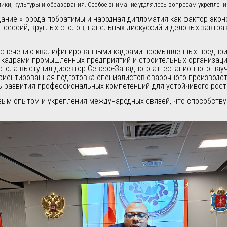
мики, культуры и образования. Особое внимание уделялось вопросам укреплен
ние «Города-побратимы и народная дипломатия как фактор эконо
— сессий, круглых столов, панельных дискуссий и деловых завтр
еспечению квалифицированными кадрами промышленных предприя
кадрами промышленных предприятий и строительных организаций
 стола выступил директор Северо-Западного аттестационного нау
ориентированная подготовка специалистов сварочного производс
ть развития профессиональных компетенций для устойчивого рос
ым опытом и укрепления международных связей, что способству