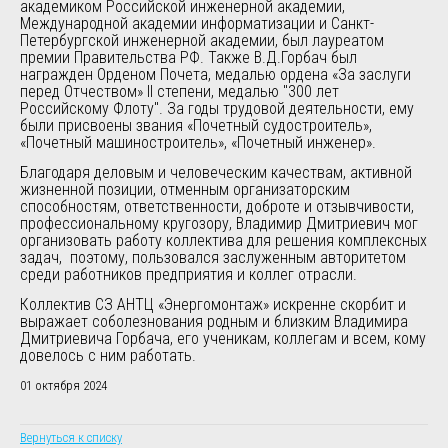
академиком Российской инженерной академии,
Международной академии информатизации и Санкт-
Петербургской инженерной академии, был лауреатом
премии Правительства РФ. Также В.Д.Горбач был
награжден Орденом Почета, медалью ордена «За заслуги
перед Отчеством» II степени, медалью "300 лет
Российскому Флоту". За годы трудовой деятельности, ему
были присвоены звания «Почетный судостроитель»,
«Почетный машиностроитель», «Почетный инженер».
Благодаря деловым и человеческим качествам, активной
жизненной позиции, отменным организаторским
способностям, ответственности, доброте и отзывчивости,
профессиональному кругозору, Владимир Дмитриевич мог
организовать работу коллектива для решения комплексных
задач, поэтому, пользовался заслуженным авторитетом
среди работников предприятия и коллег отрасли.
Коллектив СЗ АНТЦ «Энергомонтаж» искренне скорбит и
выражает соболезнования родным и близким Владимира
Дмитриевича Горбача, его ученикам, коллегам и всем, кому
довелось с ним работать.
01 октября 2024
Вернуться к списку