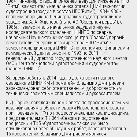
1984 - инженер, старший инженер, ведущий инженер в НПО
"Ритм", заместитель начальника отдела ЦНИИ технологии
судостроения (входил в состав НПО"Ритм"); 1984-1986 -
главный сварщик на Ленинградском судостроительном
заводе им. А. А. Жданова (ныне АО "Северная верфь"); с
1986г. - заместитель начальника ведущего научно-
исследовательского отделения ЦНИИТС по сварке,
начальник Научно-технического центра "Сварка", первый
заместитель генерального директора НПО "Ритм" -
заместитель директора ЦНИИТС по экономике, финансам и
коммерческой деятельности; с 1993 по 2011 г. –
генеральный директор государственного научного центра
ОАО «Центр технологии судостроения и судоремонта»
(ранее- ЦНИИТС).
За время работы с 2014 года, в должности главного
сварщика в ЦНИИ КМ «Прометей», Владимир Дмитриевич
зарекомендовал себя ответственным, добросовестным,
технически грамотным специалистом и руководителем.
В.Д. Горбач являлся членом Совета по профессиональным
квалификациям в области сварки Национального совета
при Президенте РФ по профессиональным квалификациям;
представителем в ТК 364 «Сварка и родственные
процессы» и ТК5 «Судостроение», также им было
опубликовано более 50 научных работ, зарегистрировано
15 изобретений. Владимир Дмитриевич являлся