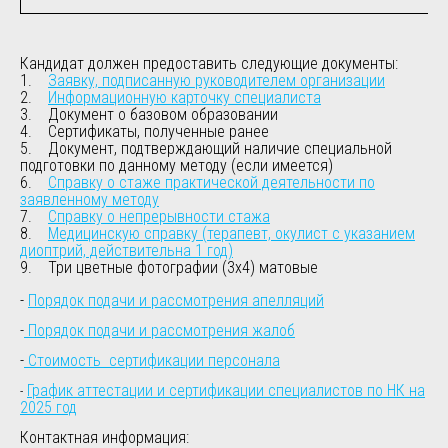
Кандидат должен предоставить следующие документы:
1.
Заявку, подписанную руководителем организации
2.
Информационную карточку специалиста
3. Документ о базовом образовании
4. Сертификаты, полученные ранее
5. Документ, подтверждающий наличие специальной
подготовки по данному методу (если имеется)
6.
Справку о стаже практической деятельности по
заявленному методу
7.
Справку о непрерывности стажа
8.
Медицинскую справку (терапевт, окулист с указанием
диоптрий, действительна 1 год)
9. Три цветные фотографии (3х4) матовые
-
Порядок подачи и рассмотрения апелляций
-
Порядок подачи и рассмотрения жалоб
-
Стоимость сертификации персонала
График аттестации и сертификации специалистов по НК на
-
2025 год
Контактная информация: