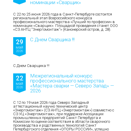
номинации «Сварщик»
С 22 по 25 июня 2026 года в Санкт‑Петербурге состоится
региональный этап Всероссийского конкурса
профессионального мастерства «Лучший по профессии» в
номинации «Сварщик». Площадкой проведения станет ООО
«СЗ АНТЦ “Энергомонтаж”» (Канонерский остров, д. 28).
С Днем Сварщика !!!
29
май
2026
С Днем Сварщика !!!
Межрегиональный конкурс
22
профессионального мастерства
май
«Мастера сварки — Северо Запад» —
2026
2026
С 12 по 19 мая 2026 года Северо Западный
аттестационный научно технический центр
«Энергомонтаж» (СЗ АНТЦ «Энергомонтаж») совместно с
СЗ УЦ «Энергомонтаж», при поддержке Ассоциации
промышленных предприятий Санкт Петербурга и
Комиссии по оценке соответствия в области сварочного
производства и родственных технологий Санкт
Петербургского отделения «ОПОРЫ РОССИИ», успешно