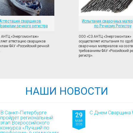
Аттестация сварщиков
Испытания сварочных мате
Правилам речного регистра
по Речному Регистру
 АНТЦ «Энергомонтаж»
ООО «СЗ АНТЦ «Энергомонтаж»
вляет аттестацию сварщиков
осуществляет испытания по одо
илам ФАУ «Российский речной
сварочных материалов на соотв
.
требованиям ФАУ «Российский р
регистр».
НАШИ НОВОСТИ
В Санкт‑Петербурге
С Днем Сварщика !!
29
пройдёт региональный
май
этап Всероссийского
2026
конкурса «Лучший по
профессии» в номинации