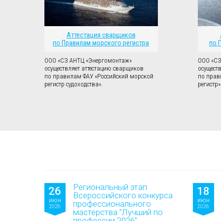
Аттестация сварщиков
по Правилам морского регистра
по 
ООО «СЗ АНТЦ «Энергомонтаж»
ООО «СЗ
осуществляет аттестацию сварщиков
осущест
по правилам ФАУ «Российский морской
по прав
регистр судоходства».
регистр»
Региональный этап
26
18
Всероссийского конкурса
июн
июн
профессионального
2026
2026
мастерства "Лучший по
профессии 2026"