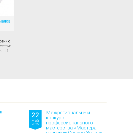
риалов
брению
етствие
ечной
!
Межрегиональный
22
конкурс
май
профессионального
2026
мастерства «Мастера
сварки — Северо Запад»