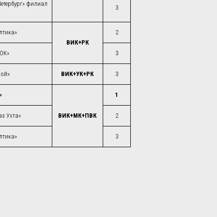
етербург» филиал
3
лтика»
2
ВИК+РК
ГОК»
3
рой»
ВИК+УК+РК
3
»
1
з Ухта»
ВИК+МК+ПВК
2
лтика»
3