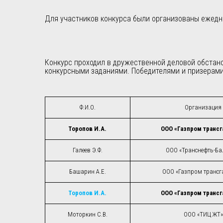
Для участников конкурса были организованы ежедне
Конкурс проходил в дружественной деловой обстан
конкурсными заданиями. Победителями и призерами 
Ф.И.О.
Организация
Торопов И.А.
ООО «Газпром трансг
Галеев Э.Ф.
ООО «Транснефть-Ба
Башарин А.Е.
ООО «Газпром трансга
Торопов И.А.
ООО «Газпром трансг
Моторкин С.В.
ООО «ТИЦ ЖТ»