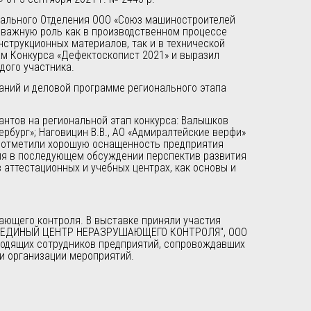
нального Отделения ООО «Союз машиностроителей
т важную роль как в производственном процессе
струкционных материалов, так и в технической
ам Конкурса «Дефектоскопист 2021» и выразил
дого участника.
аний и деловой программе регионального этапа
антов на региональной этап конкурса: Валышков
ербург»; Наговицин В.В., АО «Адмиралтейские верфи»
и отметили хорошую оснащенность предприятия
ля в последующем обсуждении перспектив развития
ттестационных и учебных центрах, как основы и
ающего контроля. В выставке приняли участия
ОО "ЕДИНЫЙ ЦЕНТР НЕРАЗРУШАЮЩЕГО КОНТРОЛЯ", ООО
водящих сотрудников предприятий, сопровождавших
и организации мероприятий.