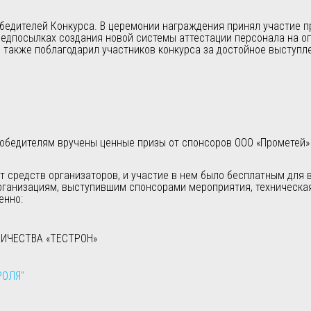
едителей Конкурса. В церемонии награждения принял участие пре
редпосылках создания новой системы аттестации персонала на о
 также поблагодарил участников конкурса за достойное выступле
победителям вручены ценные призы от спонсоров ООО «Промет
ет средств организаторов, и участие в нем было бесплатным для
ганизациям, выступившим спонсорами мероприятия, техническа
енно:
ИЧЕСТВА «ТЕСТРОН»
РОЛЯ"