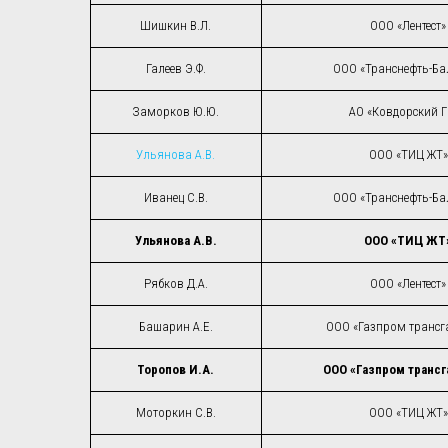
Шишкин В.Л.
ООО «Лентест»
Галеев Э.Ф.
ООО «Транснефть-Ба
Заморков Ю.Ю.
АО «Ковдорский 
Ульянова А.В.
ООО «ТИЦ ЖТ»
Иванец С.В.
ООО «Транснефть-Ба
Ульянова А.В.
ООО «ТИЦ ЖТ
Рябков Д.А.
ООО «Лентест»
Башарин А.Е.
ООО «Газпром трансга
Торопов И.А.
ООО «Газпром трансг
Моторкин С.В.
ООО «ТИЦ ЖТ»