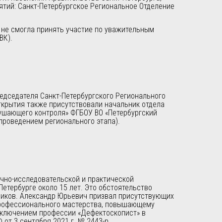
тий: Санкт-Петербургское Региональное Отделение
, не смогла принять участие по уважительным
ВК).
едседателя Санкт-Петербургского Регионального
ткрытия также присутствовали начальник отдела
ушающего контроля» ФГБОУ ВО «Петербургский
проведением регионального этапа).
учно-исследовательской и практической
етербурге около 15 лет. Это обстоятельство
ников. Александр Юрьевич призвал присутствующих
 профессионального мастерства, повышающему
включением профессии «Дефектоскопист» в
т 3 сентября 2021 г. № 2443-р.