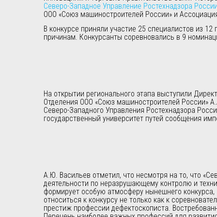
Северо-Западное Управление Ростехнадзора Росси
ООО «Союз машиностроителей России» и Ассоциаци
В конкурсе приняли участие 25 специалистов из 12 
причинам. Конкурсанты соревновались в 9 номинаци
На открытии регионального этапа выступили Директ
Отделения ООО «Союз машиностроителей России» А.А
Северо-Западного Управления Ростехнадзора Росси
государственный университет путей сообщения импе
А.Ю. Васильев отметил, что несмотря на то, что «
деятельности по неразрушающему контролю и технич
формирует особую атмосферу нынешнего конкурса, 
относиться к конкурсу не только как к соревноват
престиж профессии дефектоскописта. Востребован
Перечень наиболее важных профессий для развития