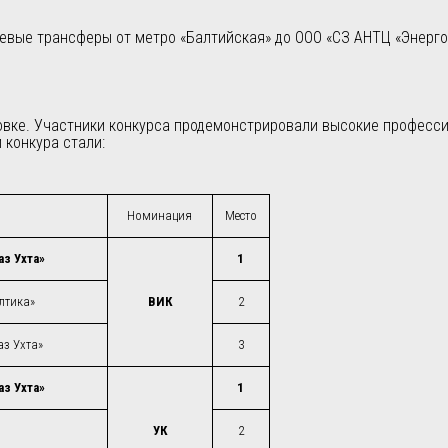
вые трансферы от метро «Балтийская» до ООО «СЗ АНТЦ «Энергом
овке. Участники конкурса продемонстрировали высокие професс
конкура стали:
Номинация
Место
аз Ухта»
1
лтика»
ВИК
2
з Ухта»
3
аз Ухта»
1
УК
2