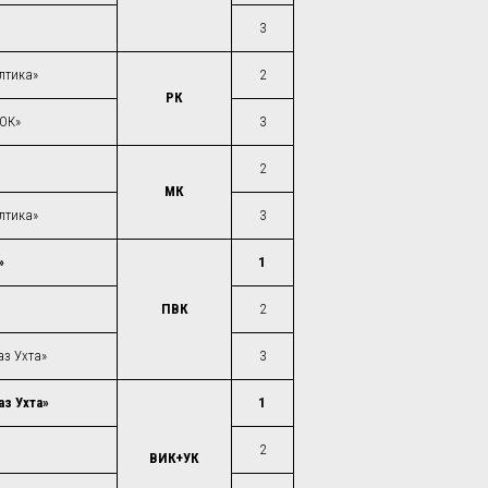
3
лтика»
2
РК
ГОК»
3
2
МК
лтика»
3
»
1
ПВК
2
з Ухта»
3
аз Ухта»
1
2
ВИК+УК