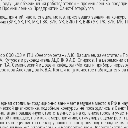
и
, ведущие объединения работодателей – промышленных предприя
я Промышленных Предприятий Санкт-Петербурга.
предприятий, часть специалистов, приславших заявки на конкурс
ях (ВИК, УК, РК, МК, ПВК, ВИК+УК, ВИК+РК, ВИК+УК+РК, ВИК+МК+П
ор ООО «СЗ АНТЦ «Энергомонтаж» А.Ю. Васильев, заместитель Пр
. Кутузов и руководитель АЦСНК-9 А.Б. Спирков. На церемонии о
и П.А. Семеновский и доцент кафедры «Методы и приборы неразр
ратора Александра I», В.А. Коншина (в качестве наблюдателя за 
Северная столица» традиционно занимает ведущее место в РФ в на
еской диагностике, подобные конкурсы не проводились в Санкт-П
налагая повышенную ответственность на организаторов и участ
ельной площадке, но и как к мероприятию, стимулирующему рост
ность специалистов неразрушающего контроля подтверждается 
 экономики РФ, утвержденный Распоряжением Правительства РФ о