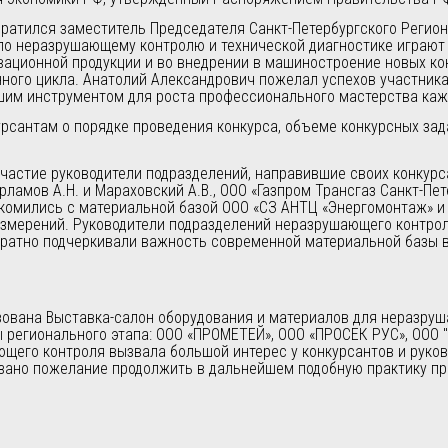
братился заместитель Председателя Санкт-Петербургского Регио
ы по неразрушающему контролю и технической диагностике играю
ационной продукции и во внедрении в машиностроение новых кон
нного цикла. Анатолий Александрович пожелал успехов участник
шим инструментом для роста профессионального мастерства каж
урсантам о порядке проведения конкурса, объеме конкурсных зад
частие руководители подразделений, направившие своих конкурс
арламов А.Н. и Мараховский А.В., ООО «Газпром Трансгаз Санкт-Пет
накомились с материальной базой ООО «СЗ АНТЦ «Энергомонтаж» 
измерений. Руководители подразделений неразрушающего контро
тно подчеркивали важность современной материальной базы в а
зована Выставка-салон оборудования и материалов для неразруш
ы регионального этапа: ООО «ПРОМЕТЕЙ», ООО «ПРОСЕК РУС», О
щего контроля вызвала большой интерес у конкурсантов и руко
азано пожелание продолжить в дальнейшем подобную практику пр