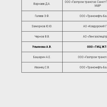
ООО «Газпром трансгаз Санкт-П
Варнаев Д.А.
УАВР
Галеев Э.Ф.
ООО «Транснефть-Ба
Заморков Ю.Ю.
АО «Ковдорский 
Чернов В.В.
АО «Ленгазспецст
Ульянова А.В.
ООО «ТИЦ ЖТ
Башарин А.Е.
ООО «Газпром трансга
Иванец С.В.
ООО «Транснефть-Ба