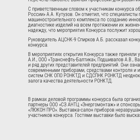
С приветственным словом к участникам конкурса о
России» А.А. Кутузов. Он отметил, что специалист
машиностроительного комплекса по созданию иннов
диагностике изделий на всем протяжении их жизне
надежду, что мероприятия Конкурса послужит хоро
Руководитель АЦСНК-9 Спирков А.Б. рассказал конк
конкурса.
В мероприятиях открытия Конкурса также приняли у
А.И., ООО «Транснефть-Балтика»; Подшивалов А.В., В
и ряд других представителей предприятий. Они оз
современными приборами, средствами контроля и 
систем СНК ОПО РОНКТД и СДСПНК РОНКТД неоднокра
залога качества деятельности РОНКТД.
В рамках деловой программы конкурса была органи
партнеры ООО «СЗ АНТЦ «Энергомонтаж» и спонсор
«ЛЮКОН ПРО». Выставка-салон приборов неразрушаю
участников конкурса. Гостями выставки было выск