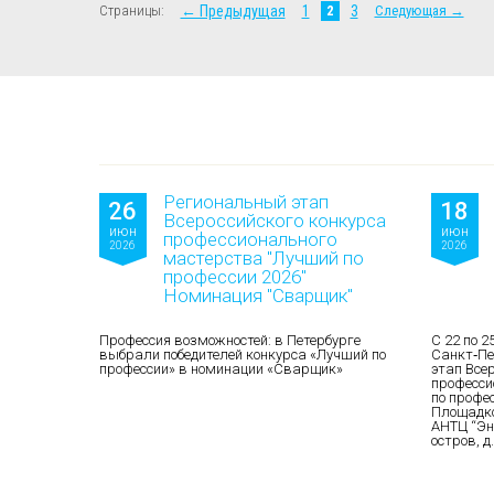
Страницы:
← Предыдущая
1
2
3
Следующая →
Региональный этап
26
18
Всероссийского конкурса
июн
июн
профессионального
2026
2026
мастерства "Лучший по
профессии 2026"
Номинация "Сварщик"
Профессия возможностей: в Петербурге
С 22 по 2
выбрали победителей конкурса «Лучший по
Санкт‑Пе
профессии» в номинации «Сварщик»
этап Все
професси
по профе
Площадко
АНТЦ “Эн
остров, д.