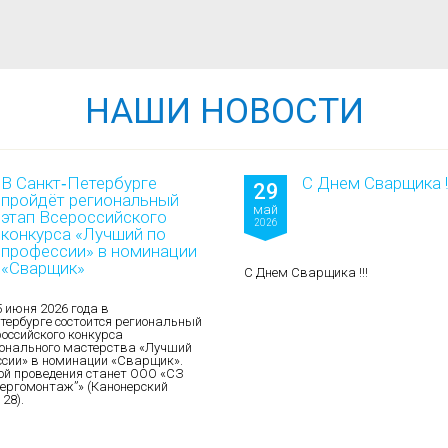
НАШИ НОВОСТИ
В Санкт‑Петербурге
С Днем Сварщика !!
29
пройдёт региональный
май
этап Всероссийского
2026
конкурса «Лучший по
профессии» в номинации
«Сварщик»
С Днем Сварщика !!!
5 июня 2026 года в
тербурге состоится региональный
российского конкурса
онального мастерства «Лучший
ссии» в номинации «Сварщик».
й проведения станет ООО «СЗ
ергомонтаж”» (Канонерский
 28).