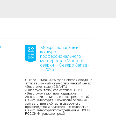
!
Межрегиональный
22
конкурс
май
профессионального
2026
мастерства «Мастера
сварки — Северо Запад»
— 2026
С 12 по 19 мая 2026 года Северо Западный
аттестационный научно технический центр
«Энергомонтаж» (СЗ АНТЦ
«Энергомонтаж») совместно с СЗ УЦ
«Энергомонтаж», при поддержке
Ассоциации промышленных предприятий
Санкт Петербурга и Комиссии по оценке
соответствия в области сварочного
производства и родственных технологий
Санкт Петербургского отделения «ОПОРЫ
РОССИИ», успешно провёл